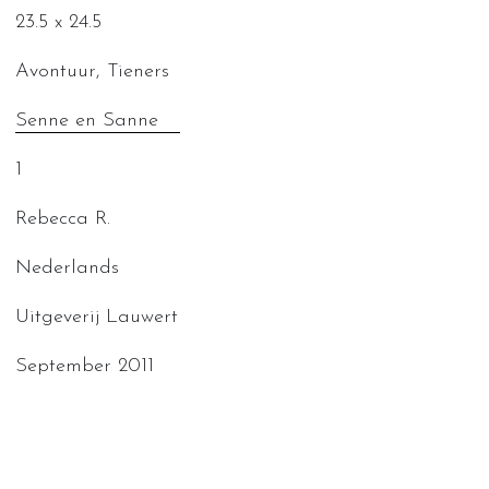
23.5 x 24.5
Avontuur, Tieners
Senne en Sanne
1
Rebecca R.
Nederlands
Uitgeverij Lauwert
September 2011