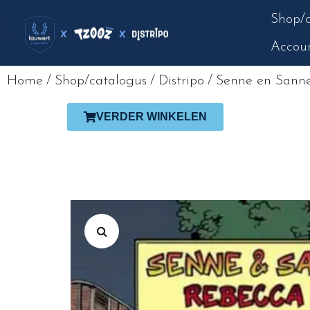
Shop/c
Accou
Home
/
Shop/catalogus
/
Distripo
/
Senne en Sanne
VERDER WINKELEN