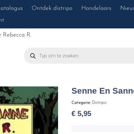
atalogus
Ontdek distripo
Handelaars
Nieu
nt
 Rebecca R.
Senne En Sann
Categorie:
Distripo
€
5,95