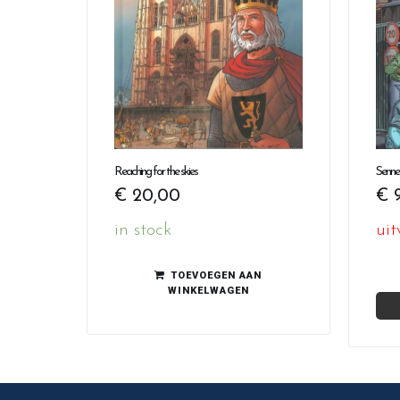
Reaching for the skies
Senne 
€
20,00
€
9
in stock
uit
TOEVOEGEN AAN
WINKELWAGEN