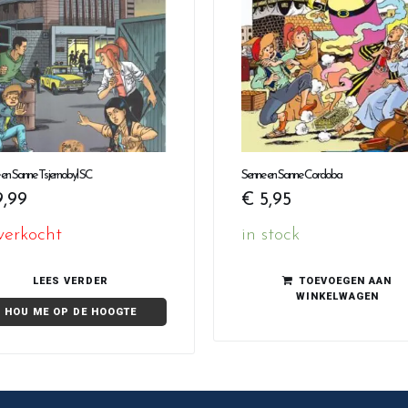
en Sanne Tsjernobyl SC
Senne en Sanne Cordoba
,99
€
5,95
verkocht
in stock
LEES VERDER
TOEVOEGEN AAN
WINKELWAGEN
HOU ME OP DE HOOGTE