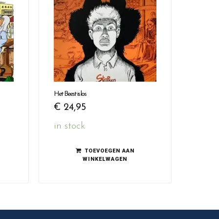
Het Beest is los
€
24,95
in stock
TOEVOEGEN AAN
WINKELWAGEN