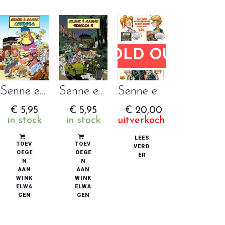
SOLD OUT
Senne en Sanne Cordoba
Senne en Sanne Rebecca R.
Senne en Sanne Promopakket
€
5,95
€
5,95
€
20,00
in stock
in stock
uitverkocht
LEES
TOEV
TOEV
VERD
OEGE
OEGE
ER
N
N
AAN
AAN
WINK
WINK
ELWA
ELWA
GEN
GEN