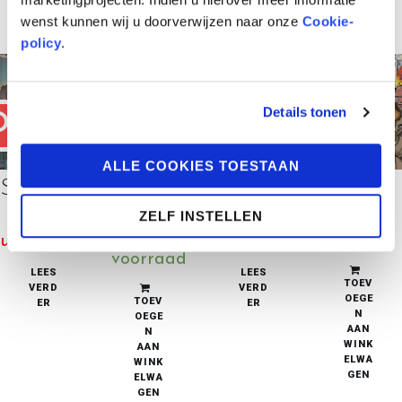
ELWA
ELWA
ELWA
ELWA
GEN
GEN
GEN
GEN
wenst kunnen wij u doorverwijzen naar onze
Cookie-
policy
.
Details tonen
OLD OUT
SOLD OUT
ALLE COOKIES TOESTAAN
Senne en Sanne Tsjernobyl SC
Senne en Sanne Plan Schuman HC
Senne en Sanne Plan Schuman SC
Senne en Sanne Loverboys
ZELF INSTELLEN
€
9,99
€
25,00
€
12,00
€
5,95
uitverkocht
beperkte
uitverkocht
in stock
voorraad
LEES
LEES
TOEV
VERD
VERD
OEGE
TOEV
ER
ER
N
OEGE
AAN
N
WINK
AAN
ELWA
WINK
GEN
ELWA
GEN