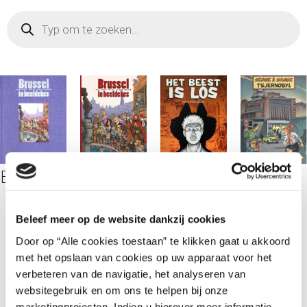
Brussel in Beeldekes Luxe Uitvoering
Brussel in Beeldekes
Het Beest is los
Senne en Sanne Tsjernobyl HC
€
40,00
€
10,00
€
24,95
€
18,00
in stock
in stock
in stock
in stock
Beleef meer op de website dankzij cookies
Door op “Alle cookies toestaan” te klikken gaat u akkoord
TOEV
TOEV
TOEV
TOEV
met het opslaan van cookies op uw apparaat voor het
OEGE
OEGE
OEGE
OEGE
verbeteren van de navigatie, het analyseren van
N
N
N
N
AAN
AAN
AAN
AAN
websitegebruik en om ons te helpen bij onze
WINK
WINK
WINK
WINK
marketingprojecten. Indien u hierover meer informatie