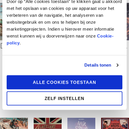
Door op “Alle cookies toestaan” te klikken gaat u akkoord
met het opslaan van cookies op uw apparaat voor het
verbeteren van de navigatie, het analyseren van
websitegebruik en om ons te helpen bij onze
marketingprojecten. Indien u hierover meer informatie
wenst kunnen wij u doorverwijzen naar onze
Cookie-
policy
.
De Vervloekten van het Bruine Goud 3 – Parijs, 1878
Engelse Trilogie 1 – Iron Lady
Timothé Le Boucher Kennismakingspakket: De patiënt + De dagen die verdwijnen
De Dagen die verdwijnen
€
21,95
€
21,95
€
65,95
€
38,95
in stock
in stock
in stock
in stock
Details tonen
TOEV
TOEV
TOEV
TOEV
OEGE
OEGE
OEGE
OEGE
ALLE COOKIES TOESTAAN
N
N
N
N
AAN
AAN
AAN
AAN
WINK
WINK
WINK
WINK
ZELF INSTELLEN
ELWA
ELWA
ELWA
ELWA
GEN
GEN
GEN
GEN