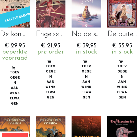
LAATSTE EXEMPLAREN
De koning zonder kroon
Engelse Trilogie 2 – Lady Jane
Na de storm
De buitengewone oversteek van Julius Weltschmerz
€
29,95
€
21,95
€
39,95
€
35,95
beperkte
pre-order
in stock
in stock
voorraad
TOEV
TOEV
TOEV
OEGE
OEGE
OEGE
TOEV
N
N
N
OEGE
AAN
AAN
AAN
N
WINK
WINK
WINK
AAN
ELWA
ELWA
ELWA
WINK
GEN
GEN
GEN
ELWA
GEN