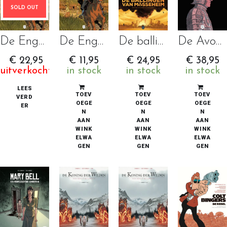
SOLD OUT
De Engel van Corsica 1 – Exodus HC
De Engel van Corsica 1 – Exodus SC
De ballingen van Mosseheim 1 – Nucleaire vluchtelingen
De Avonturier: wanneer de dood het leven verandert
€
22,95
€
11,95
€
24,95
€
38,95
uitverkocht
in stock
in stock
in stock
LEES
TOEV
TOEV
TOEV
VERD
OEGE
OEGE
OEGE
ER
N
N
N
AAN
AAN
AAN
WINK
WINK
WINK
ELWA
ELWA
ELWA
GEN
GEN
GEN