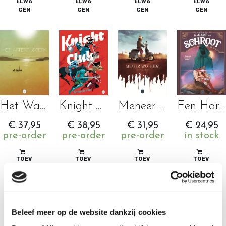
ELWA
ELWA
ELWA
ELWA
GEN
GEN
GEN
GEN
Het Watertijdperk 1 – Het sterrenbeeld van de Grote Hond
Knight Club
Meneer Apothéoz
Een Hart van Schroot 3 – Zonder aan morgen te denken
€
37,95
€
38,95
€
31,95
€
24,95
pre-order
pre-order
pre-order
in stock
TOEV
TOEV
TOEV
TOEV
OEGE
OEGE
OEGE
OEGE
N
N
N
N
AAN
AAN
AAN
AAN
WINK
WINK
WINK
WINK
ELWA
ELWA
ELWA
ELWA
GEN
GEN
GEN
GEN
Beleef meer op de website dankzij cookies