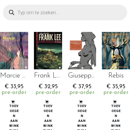
Marcie – Het kantelpunt
Frank Lee Na Alcatraz
Giuseppe Bergman 2 – Afrikaanse avonturen
Rebis
€
33,95
€
32,95
€
37,95
€
35,95
pre-order
pre-order
pre-order
pre-order
TOEV
TOEV
TOEV
TOEV
OEGE
OEGE
OEGE
OEGE
N
N
N
N
AAN
AAN
AAN
AAN
WINK
WINK
WINK
WINK