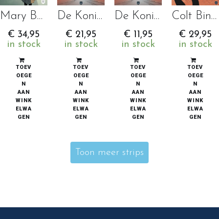
Mary Bell, een moordzuchtige kindertijd
De Koning der Wilden 1 – Hadarfell Hardcover
De Koning der Wilden 1 – Hadarfell Softcover
Colt Bingers
€
34,95
€
21,95
€
11,95
€
29,95
in stock
in stock
in stock
in stock
TOEV
TOEV
TOEV
TOEV
OEGE
OEGE
OEGE
OEGE
N
N
N
N
AAN
AAN
AAN
AAN
WINK
WINK
WINK
WINK
ELWA
ELWA
ELWA
ELWA
GEN
GEN
GEN
GEN
Toon meer strips