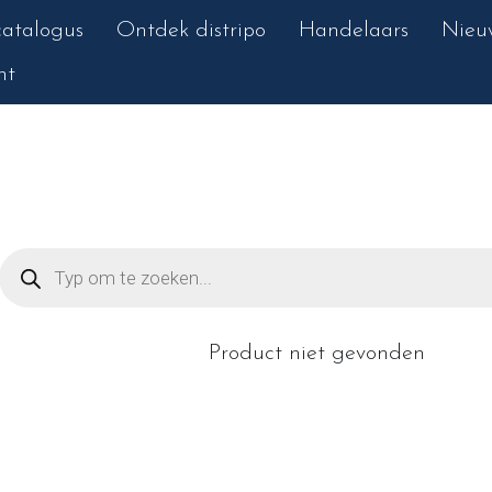
atalogus
Ontdek distripo
Handelaars
Nieu
nt
Product niet gevonden