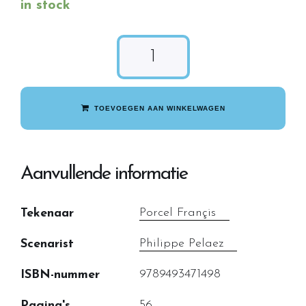
in stock
TOEVOEGEN AAN WINKELWAGEN
Aanvullende informatie
Porcel Françis
Tekenaar
Philippe Pelaez
Scenarist
9789493471498
ISBN-nummer
56
Pagina's