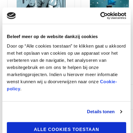
SOLD OUT
Edelweiss
€
25,95
Beleef meer op de website dankzij cookies
Sirocco (tweede druk)
in stock
Door op “Alle cookies toestaan” te klikken gaat u akkoord
€
27,95
met het opslaan van cookies op uw apparaat voor het
uitverkocht
verbeteren van de navigatie, het analyseren van
TOEVOEGEN
AAN
websitegebruik en om ons te helpen bij onze
WINKELWAGEN
LEES VERDER
marketingprojecten. Indien u hierover meer informatie
wenst kunnen wij u doorverwijzen naar onze
Cookie-
HOU ME OP DE HOOGTE
policy
.
Details tonen
ALLE COOKIES TOESTAAN