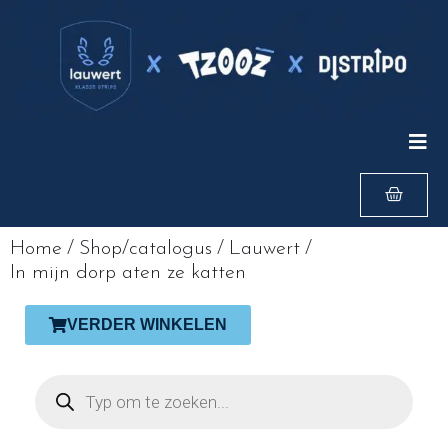
Home
/
Shop/catalogus
/
Lauwert
/
In mijn dorp aten ze katten
VERDER WINKELEN