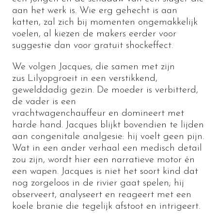
aan het werk is. Wie erg gehecht is aan
katten, zal zich bij momenten ongemakkelijk
voelen, al kiezen de makers eerder voor
suggestie dan voor gratuit shockeffect.
We volgen
Ja
cques
, die samen met zijn
zus
Lily
opgroeit in een verstikkend,
gewelddadig gezin. De moeder is ve
rbitterd,
de vader is een
vrachtwagenchauffeur en domineert met
harde hand. Jacques blijkt bovendien te lijden
aan
congenitale analgesie
: hij voelt geen pijn.
Wat in een ander verhaal een medisch detail
zou zijn, wordt hier een narratieve motor én
een wapen. Jacques is niet het soort kind dat
nog zorgeloos in de rivier gaat spelen; hij
observeert, analyseert en reageert met een
koele branie die tegelijk afstoot en intrigeert.