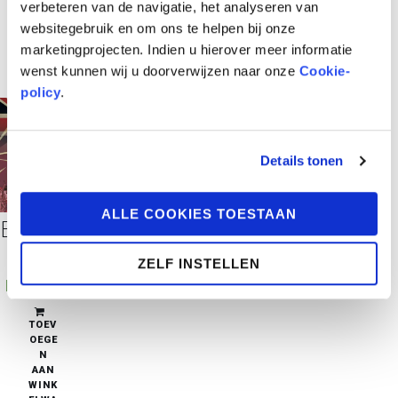
verbeteren van de navigatie, het analyseren van
websitegebruik en om ons te helpen bij onze
marketingprojecten. Indien u hierover meer informatie
wenst kunnen wij u doorverwijzen naar onze
Cookie-
policy
.
Details tonen
ALLE COOKIES TOESTAAN
Engelse Trilogie 2 – Lady Jane
ZELF INSTELLEN
€
21,95
pre-order
TOEV
OEGE
N
AAN
WINK