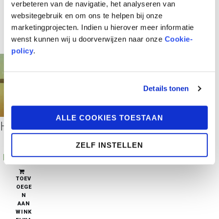
verbeteren van de navigatie, het analyseren van
websitegebruik en om ons te helpen bij onze
marketingprojecten. Indien u hierover meer informatie
wenst kunnen wij u doorverwijzen naar onze
Cookie-
policy
.
Details tonen
ALLE COOKIES TOESTAAN
Het Watertijdperk 1 – Het sterrenbeeld van de Grote Hond
ZELF INSTELLEN
€
37,95
pre-order
TOEV
OEGE
N
AAN
WINK