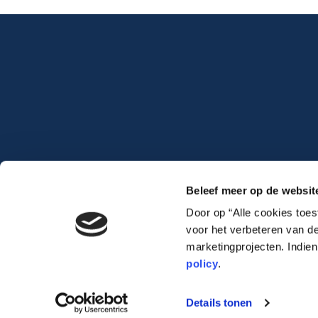
Beleef meer op de websit
Door op “Alle cookies toe
voor het verbeteren van de
marketingprojecten. Indie
policy
.
Lauwert.com
©2026 .
All rights reserved. –
cookiebeleid
–
privacybeleid
Details tonen