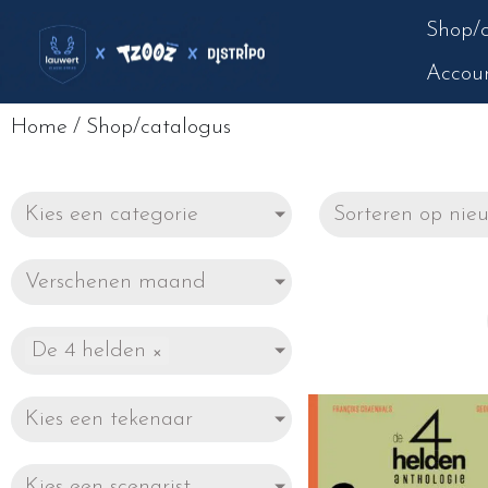
Shop/c
Accou
Home
/
Shop/catalogus
Kies een categorie
Verschenen maand
De 4 helden
×
Kies een tekenaar
Kies een scenarist