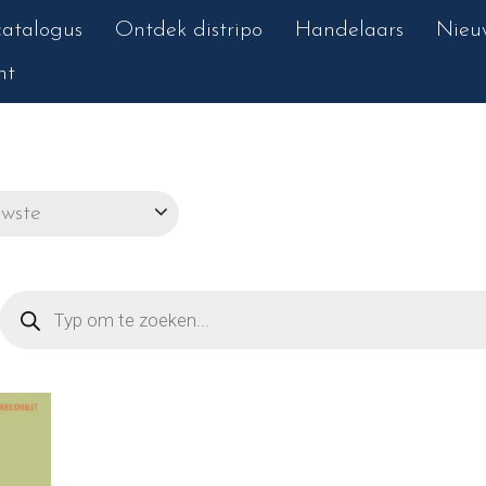
atalogus
Ontdek distripo
Handelaars
Nieu
nt