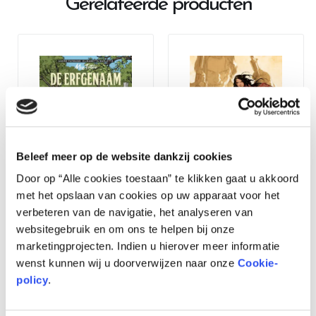
Gerelateerde producten
Beleef meer op de website dankzij cookies
Door op “Alle cookies toestaan” te klikken gaat u akkoord
met het opslaan van cookies op uw apparaat voor het
Miss Tattoo 1 – De
Wyoming 1863 1: Vijf Dagen
verbeteren van de navigatie, het analyseren van
Erfgenaam
om te Sterven SC
websitegebruik en om ons te helpen bij onze
€
10,95
€
10,95
marketingprojecten. Indien u hierover meer informatie
in stock
in stock
wenst kunnen wij u doorverwijzen naar onze
Cookie-
policy
.
TOEVOEGEN
TOEVOEGEN
AAN
AAN