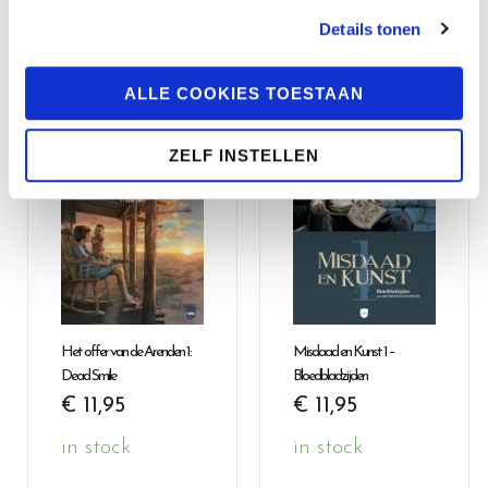
WINKELWAGEN
WINKELWAGEN
Details tonen
ALLE COOKIES TOESTAAN
ZELF INSTELLEN
Het offer van de Arenden 1:
Misdaad en Kunst 1 –
Dead Smile
Bloedbladzijden
€
11,95
€
11,95
in stock
in stock