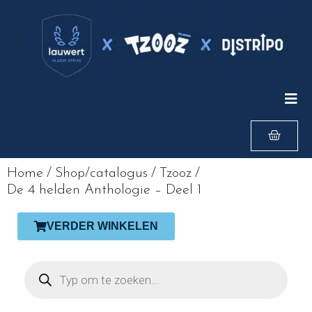
Home
/
Shop/catalogus
/
Tzooz
/
De 4 helden Anthologie – Deel 1
VERDER WINKELEN