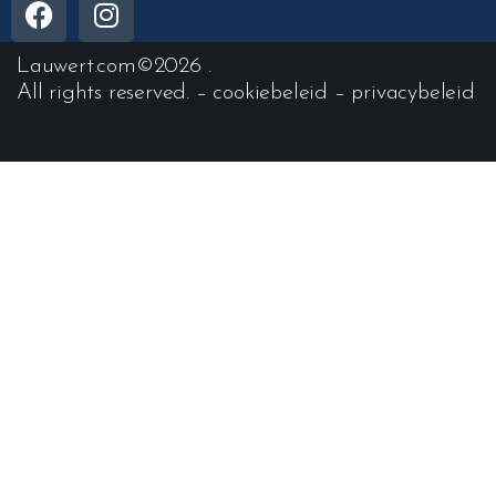
Lauwert.com
©2026 .
All rights reserved. –
cookiebeleid
–
privacybeleid