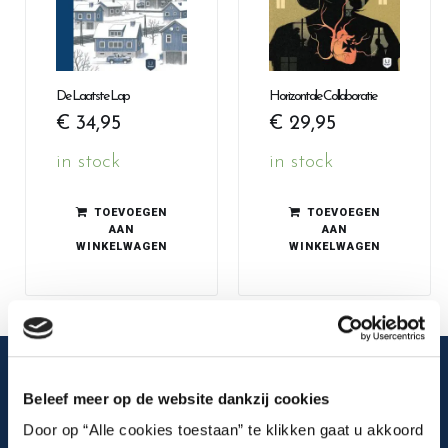
De Laatste Lap
Horizontale Collaboratie
€
34,95
€
29,95
in stock
in stock
TOEVOEGEN
TOEVOEGEN
AAN
AAN
WINKELWAGEN
WINKELWAGEN
Beleef meer op de website dankzij cookies
Blijf op de hoogte
Door op “Alle cookies toestaan” te klikken gaat u akkoord