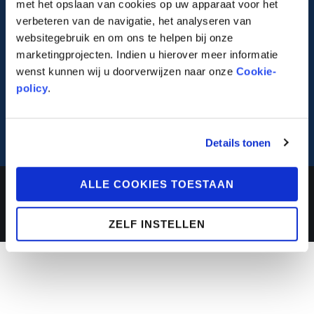
met het opslaan van cookies op uw apparaat voor het
verbeteren van de navigatie, het analyseren van
websitegebruik en om ons te helpen bij onze
marketingprojecten. Indien u hierover meer informatie
wenst kunnen wij u doorverwijzen naar onze
Cookie-
policy
.
Inschrijven
Details tonen
Lauwert.com
©2026 .
ALLE COOKIES TOESTAAN
All rights reserved. –
cookiebeleid
–
privacybeleid
ZELF INSTELLEN