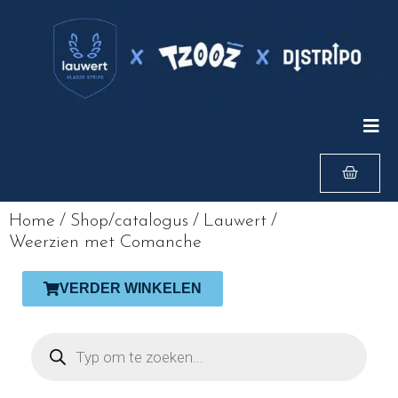
Home
/
Shop/catalogus
/
Lauwert
/
Weerzien met Comanche
VERDER WINKELEN