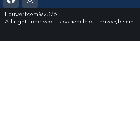
Lauwert.com
©2026 .
All rights reserved. –
cookiebeleid
–
privacybeleid