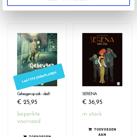
LAATSTE EXEMPLAREN
Geheugen op zak – deel 1
SERENA
€
25,95
€
36,95
beperkte
in stock
voorraad
TOEVOEGEN
AAN
TOEVOEGEN