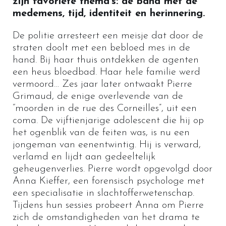
zijn favoriete thema’s: de band met de
medemens, tijd, identiteit en herinnering.
De politie arresteert een meisje dat door de
straten doolt met een bebloed mes in de
hand. Bij haar thuis ontdekken de agenten
een heus bloedbad. Haar hele familie werd
vermoord… Zes jaar later ontwaakt Pierre
Grimaud, de enige overlevende van de
“moorden in de rue des Corneilles”, uit een
coma. De vijftienjarige adolescent die hij op
het ogenblik van de feiten was, is nu een
jongeman van eenentwintig. Hij is verward,
verlamd en lijdt aan gedeeltelijk
geheugenverlies. Pierre wordt opgevolgd door
Anna Kieffer, een forensisch psychologe met
een specialisatie in slachtofferwetenschap.
Tijdens hun sessies probeert Anna om Pierre
zich de omstandigheden van het drama te