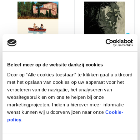
LAATSTE EXEMPLAREN
Senso
De Dooie
Beleef meer op de website dankzij cookies
€
32,95
€
32,95
Door op “Alle cookies toestaan” te klikken gaat u akkoord
met het opslaan van cookies op uw apparaat voor het
in stock
beperkte
verbeteren van de navigatie, het analyseren van
voorraad
websitegebruik en om ons te helpen bij onze
TOEVOEGEN
marketingprojecten. Indien u hierover meer informatie
AAN
TOEVOEGEN
WINKELWAGEN
wenst kunnen wij u doorverwijzen naar onze
Cookie-
AAN
WINKELWAGEN
policy
.