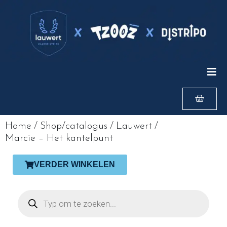
Home
/
Shop/catalogus
/
Lauwert
/
Marcie – Het kantelpunt
VERDER WINKELEN