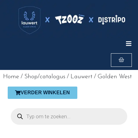
Home
/
Shop/catalogus
/
Lauwert
/
Golden West
VERDER WINKELEN