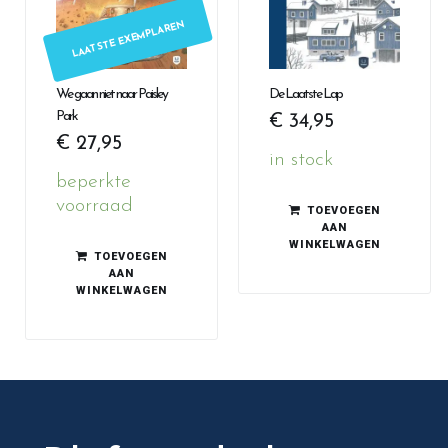
LAATSTE EXEMPLAREN
We gaan niet naar Paisley
De Laatste Lap
Park
€
34,95
€
27,95
in stock
beperkte
voorraad
TOEVOEGEN
AAN
WINKELWAGEN
TOEVOEGEN
AAN
WINKELWAGEN