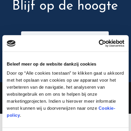
Blijf op de hoogte
Inschrijven
Beleef meer op de website dankzij cookies
Door op “Alle cookies toestaan” te klikken gaat u akkoord
met het opslaan van cookies op uw apparaat voor het
verbeteren van de navigatie, het analyseren van
Lauwert.com
©2026 .
websitegebruik en om ons te helpen bij onze
All rights reserved. –
cookiebeleid
–
privacybeleid
marketingprojecten. Indien u hierover meer informatie
wenst kunnen wij u doorverwijzen naar onze
Cookie-
policy
.