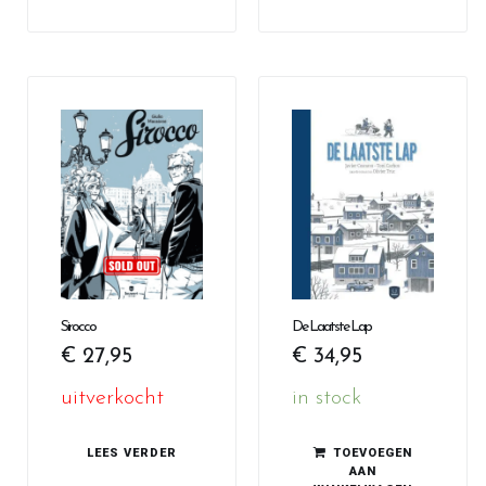
Sirocco
De Laatste Lap
€
27,95
€
34,95
uitverkocht
in stock
LEES VERDER
TOEVOEGEN
AAN