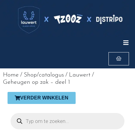
Home
/
Shop/catalogus
/
Lauwert
/
Geheugen op zak – deel 1
VERDER WINKELEN