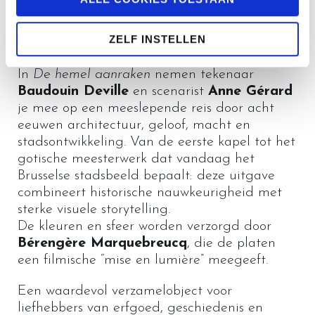
unieke, rijk geïllustreerde strip die de
volledige geschiedenis van deze Brusselse
ZELF INSTELLEN
kathedraal tot leven brengt.
In
De hemel aanraken
nemen tekenaar
Baudouin Deville
en scenarist
Anne Gérard
je mee op een meeslepende reis door acht
eeuwen architectuur, geloof, macht en
stadsontwikkeling. Van de eerste kapel tot het
gotische meesterwerk dat vandaag het
Brusselse stadsbeeld bepaalt: deze uitgave
combineert historische nauwkeurigheid met
sterke visuele storytelling.
De kleuren en sfeer worden verzorgd door
Bérengère Marquebreucq
, die de platen
een filmische “mise en lumière” meegeeft.
Een waardevol verzamelobject voor
liefhebbers van erfgoed, geschiedenis en