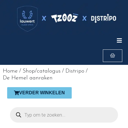
Home
/
Shop/catalogus
/
Distripo
/
De Hemel aanraken
VERDER WINKELEN