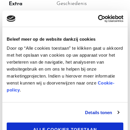
Geschiedenis
Extra
Nederlands
Taal
Cathedrlisbruxellensis
Uitgeverij
Beleef meer op de website dankzij cookies
Februari 2026
Verschijningsdatum
Door op “Alle cookies toestaan” te klikken gaat u akkoord
met het opslaan van cookies op uw apparaat voor het
verbeteren van de navigatie, het analyseren van
Beschrijving
websitegebruik en om ons te helpen bij onze
marketingprojecten. Indien u hierover meer informatie
wenst kunnen wij u doorverwijzen naar onze
Cookie-
De hemel aanraken – 800 jaar
policy
.
kathedraalgeschiedenis in beeld
Officiële jubileumstrip Gudula26
Details tonen
Ter gelegenheid van 800 jaar Sint-Michiels-
en Sint-Goedelekathedraal verschijnt een
ALLE COOKIES TOESTAAN