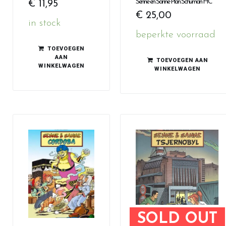
Senne en Sanne Plan Schuman HC
€
11,95
€
25,00
in stock
beperkte voorraad
TOEVOEGEN
AAN
TOEVOEGEN AAN
WINKELWAGEN
WINKELWAGEN
SOLD OUT