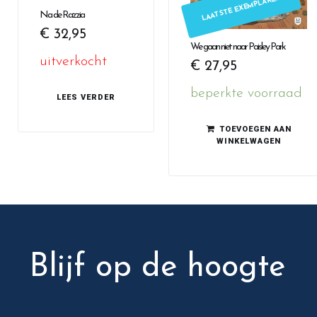
LAATSTE EXEMPLAREN
Na de Razzia
€
32,95
We gaan niet naar Paisley Park
uitverkocht
€
27,95
beperkte voorraad
LEES VERDER
TOEVOEGEN AAN
WINKELWAGEN
Blijf op de hoogte