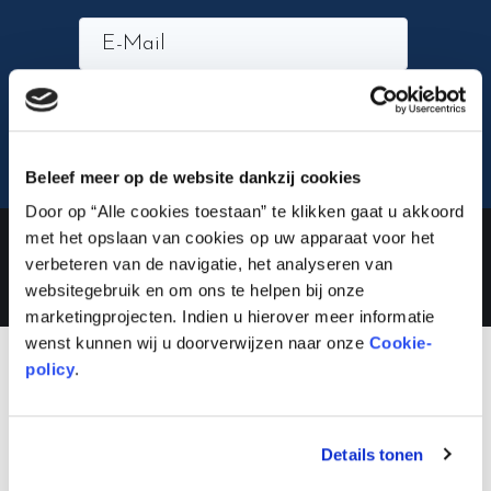
Inschrijven
Beleef meer op de website dankzij cookies
Door op “Alle cookies toestaan” te klikken gaat u akkoord
Lauwert.com
©2026 .
met het opslaan van cookies op uw apparaat voor het
All rights reserved. –
cookiebeleid
–
privacybeleid
verbeteren van de navigatie, het analyseren van
websitegebruik en om ons te helpen bij onze
marketingprojecten. Indien u hierover meer informatie
wenst kunnen wij u doorverwijzen naar onze
Cookie-
policy
.
Details tonen