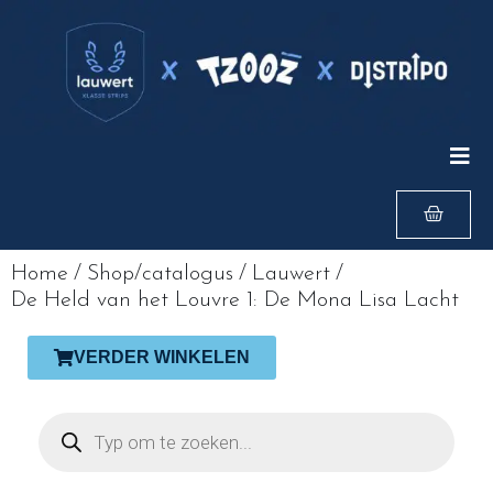
Home
/
Shop/catalogus
/
Lauwert
/
De Held van het Louvre 1: De Mona Lisa Lacht
VERDER WINKELEN