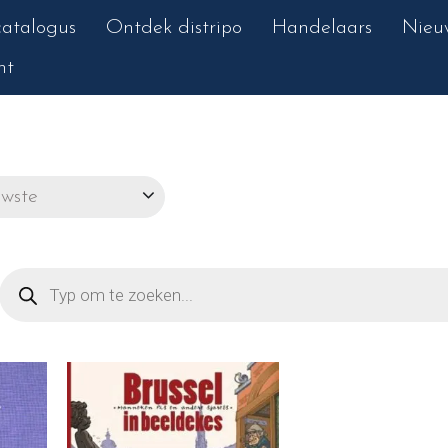
atalogus
Ontdek distripo
Handelaars
Nieu
nt