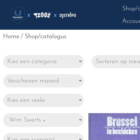
Shop/c
Accou
Home
/
Shop/catalogus
Kies een categorie
Verschenen maand
Kies een reeks
Wim Swerts
×
Kies een scenarist