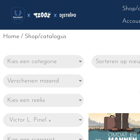
Shop/c
Accou
Home
/
Shop/catalogus
Kies een categorie
Verschenen maand
Kies een reeks
Victor L. Pinel
×
Kies een scenarist