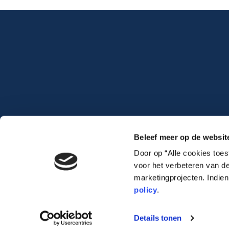
Beleef meer op de websit
Door op “Alle cookies toe
voor het verbeteren van de
marketingprojecten. Indie
policy
.
Lauwert.com
©2026 .
All rights reserved. –
cookiebeleid
–
privacybeleid
Details tonen