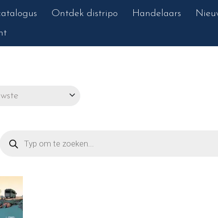
atalogus
Ontdek distripo
Handelaars
Nieu
nt