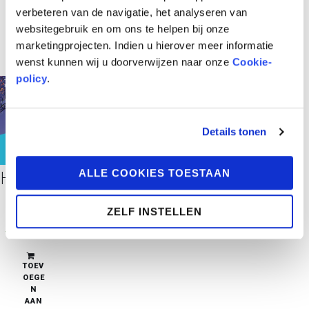
verbeteren van de navigatie, het analyseren van
websitegebruik en om ons te helpen bij onze
marketingprojecten. Indien u hierover meer informatie
wenst kunnen wij u doorverwijzen naar onze
Cookie-
policy
.
Details tonen
LAATSTE EXEMPLAREN
ALLE COOKIES TOESTAAN
Het Konvooi
€
27,95
ZELF INSTELLEN
beperkte
voorraad
TOEV
OEGE
N
AAN