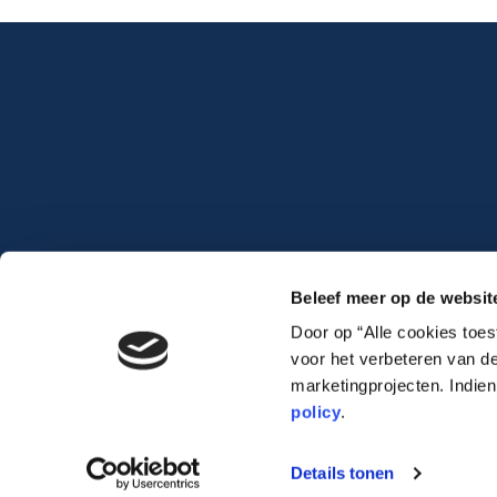
Beleef meer op de websit
Door op “Alle cookies toe
voor het verbeteren van de
marketingprojecten. Indie
policy
.
Lauwert.com
©2026 .
All rights reserved. –
cookiebeleid
–
privacybeleid
Details tonen