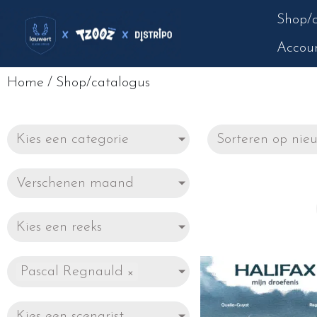
Shop/c
Accou
Home
/
Shop/catalogus
Kies een categorie
Verschenen maand
Kies een reeks
Pascal Regnauld
×
Kies een scenarist