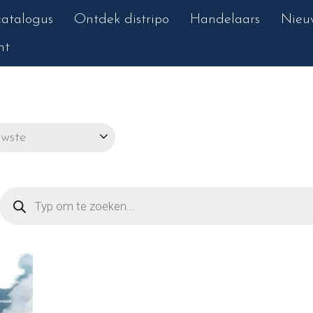
atalogus
Ontdek distripo
Handelaars
Nieu
nt