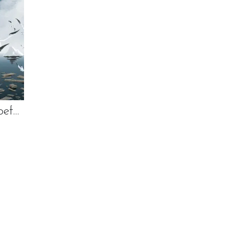
Halifax, Mijn Droefenis
N