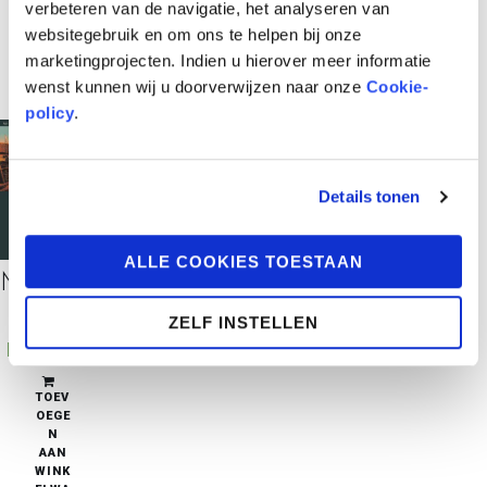
verbeteren van de navigatie, het analyseren van
websitegebruik en om ons te helpen bij onze
marketingprojecten. Indien u hierover meer informatie
wenst kunnen wij u doorverwijzen naar onze
Cookie-
policy
.
Details tonen
ALLE COOKIES TOESTAAN
Misdaad en kunst 5 – De droom van Curtis Lowell
ZELF INSTELLEN
€
11,95
pre-order
TOEV
OEGE
N
AAN
WINK