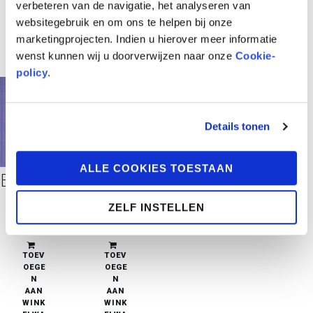
verbeteren van de navigatie, het analyseren van
websitegebruik en om ons te helpen bij onze
marketingprojecten. Indien u hierover meer informatie
wenst kunnen wij u doorverwijzen naar onze
Cookie-
policy
.
Details tonen
ALLE COOKIES TOESTAAN
Brussel in Beeldekes Luxe Uitvoering
Brussel in Beeldekes
ZELF INSTELLEN
€
40,00
€
10,00
in stock
in stock
TOEV
TOEV
OEGE
OEGE
N
N
AAN
AAN
WINK
WINK