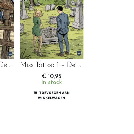
Miss Tattoo 2 – De geit en de tijger
Miss Tattoo 1 – De Erfgenaam
€
10,95
in stock
N
TOEVOEGEN AAN
WINKELWAGEN