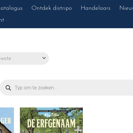
atalogus
Ontdek distripo
Handelaars
Nieu
nt