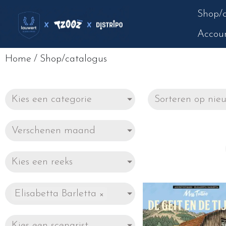
Shop/c
Accou
Home
/
Shop/catalogus
Kies een categorie
Verschenen maand
Kies een reeks
Elisabetta Barletta
×
Kies een scenarist