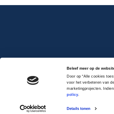
Beleef meer op de websit
Door op “Alle cookies toe
voor het verbeteren van de
marketingprojecten. Indie
policy
.
Lauwert.com
©2026 .
All rights reserved. –
cookiebeleid
–
privacybeleid
Details tonen