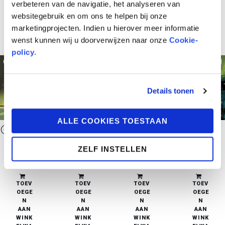
verbeteren van de navigatie, het analyseren van
websitegebruik en om ons te helpen bij onze
marketingprojecten. Indien u hierover meer informatie
wenst kunnen wij u doorverwijzen naar onze
Cookie-
policy
.
Details tonen
ALLE COOKIES TOESTAAN
Creaturen 4: Afspraak met de Bogeyman
Creaturen 3: In het hart van Yog
Creaturen 2: De Grote Nacht
Creaturen 1: De Stad die nooit Slaapt
ZELF INSTELLEN
€
11,95
€
12,95
€
12,95
€
12,95
in stock
in stock
in stock
in stock
TOEV
TOEV
TOEV
TOEV
OEGE
OEGE
OEGE
OEGE
N
N
N
N
AAN
AAN
AAN
AAN
WINK
WINK
WINK
WINK