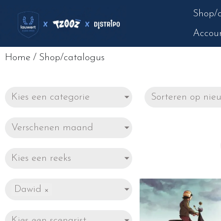
Shop/c
Accou
Home
/
Shop/catalogus
Kies een categorie
Verschenen maand
Kies een reeks
Dawid
×
Kies een scenarist