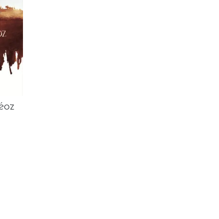
éoz
N