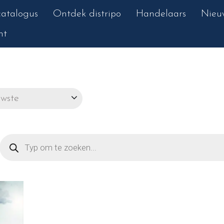
atalogus
Ontdek distripo
Handelaars
Nieu
nt