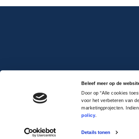
Beleef meer op de websit
Door op “Alle cookies toe
voor het verbeteren van de
marketingprojecten. Indie
policy
.
Lauwert.com
©2026 .
All rights reserved. –
cookiebeleid
–
privacybeleid
Details tonen