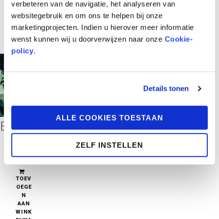
verbeteren van de navigatie, het analyseren van
websitegebruik en om ons te helpen bij onze
marketingprojecten. Indien u hierover meer informatie
wenst kunnen wij u doorverwijzen naar onze
Cookie-
policy
.
Details tonen
ALLE COOKIES TOESTAAN
Brume 3 – De bron der geheimen
ZELF INSTELLEN
€
12,95
in stock
TOEV
OEGE
N
AAN
WINK