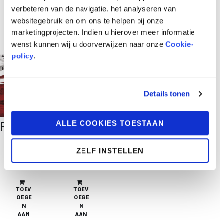
verbeteren van de navigatie, het analyseren van
websitegebruik en om ons te helpen bij onze
marketingprojecten. Indien u hierover meer informatie
wenst kunnen wij u doorverwijzen naar onze
Cookie-
policy
.
Details tonen
ALLE COOKIES TOESTAAN
Beladen Hemel
De Dooie
€
32,95
€
32,95
ZELF INSTELLEN
beperkte
beperkte
voorraad
voorraad
TOEV
TOEV
OEGE
OEGE
N
N
AAN
AAN