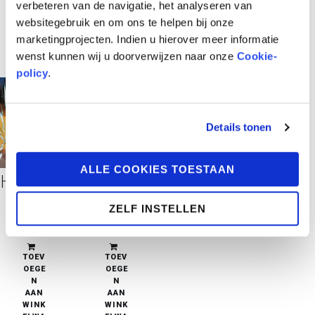
verbeteren van de navigatie, het analyseren van
websitegebruik en om ons te helpen bij onze
marketingprojecten. Indien u hierover meer informatie
wenst kunnen wij u doorverwijzen naar onze
Cookie-
policy
.
Details tonen
ALLE COOKIES TOESTAAN
Het Weeskind van Perdide 2: Silbad
Het Weeskind van Perdide 1: Claudi
ZELF INSTELLEN
€
21,95
€
21,95
in stock
in stock
TOEV
TOEV
OEGE
OEGE
N
N
AAN
AAN
WINK
WINK