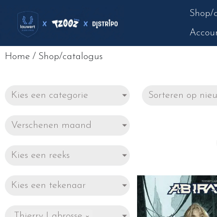
Shop/c
Accou
Home
/
Shop/catalogus
Kies een categorie
Verschenen maand
Kies een reeks
Kies een tekenaar
Thierry Labrosse
×