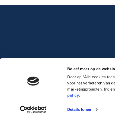
Beleef meer op de websit
Door op “Alle cookies toe
voor het verbeteren van de
marketingprojecten. Indie
policy
.
Lauwert.com
©2026 .
All rights reserved. –
cookiebeleid
–
privacybeleid
Details tonen