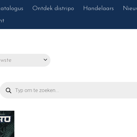
atalogus
Ontdek distripo
Handelaars
Nieu
nt