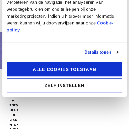
verbeteren van de navigatie, het analyseren van
websitegebruik en om ons te helpen bij onze
marketingprojecten. Indien u hierover meer informatie
wenst kunnen wij u doorverwijzen naar onze
Cookie-
policy
.
Details tonen
ALLE COOKIES TOESTAAN
Brussel in Beeldekes Luxe Uitvoering
ZELF INSTELLEN
€
40,00
in stock
TOEV
OEGE
N
AAN
WINK