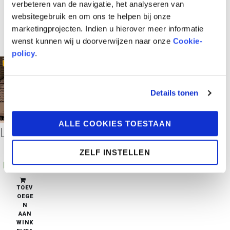
verbeteren van de navigatie, het analyseren van
websitegebruik en om ons te helpen bij onze
marketingprojecten. Indien u hierover meer informatie
wenst kunnen wij u doorverwijzen naar onze
Cookie-
policy
.
Details tonen
ALLE COOKIES TOESTAAN
Leo Loden 2 – Integraal
ZELF INSTELLEN
€
36,95
pre-order
TOEV
OEGE
N
AAN
WINK