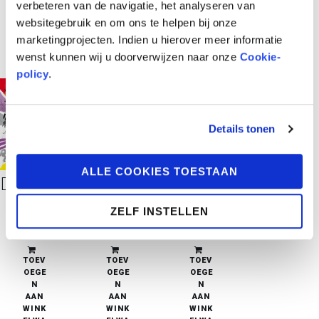
verbeteren van de navigatie, het analyseren van
websitegebruik en om ons te helpen bij onze
marketingprojecten. Indien u hierover meer informatie
wenst kunnen wij u doorverwijzen naar onze
Cookie-
policy
.
Details tonen
ALLE COOKIES TOESTAAN
De Zazous 3: Every Time We Say Goodbye
De Zazous 2: You Don’t Know What Love Is
De Zazous 1: All Too Soon
ZELF INSTELLEN
€
21,95
€
21,95
€
21,95
in stock
in stock
in stock
TOEV
TOEV
TOEV
OEGE
OEGE
OEGE
N
N
N
AAN
AAN
AAN
WINK
WINK
WINK