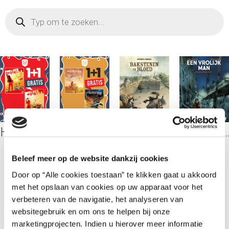
Helden van het Volk 2 (1+1 GRATIS)
Het Weeskind van Perdide (1+1 GRATIS)
Bakstenen en Bloed
Een Vrolijk Man 2: De Monsterlijke Stad 2
€
21,95
€
21,95
€
29,95
€
21,95
Beleef meer op de website dankzij cookies
in stock
in stock
in stock
in stock
Door op “Alle cookies toestaan” te klikken gaat u akkoord
met het opslaan van cookies op uw apparaat voor het
TOEV
TOEV
TOEV
TOEV
OEGE
OEGE
OEGE
OEGE
verbeteren van de navigatie, het analyseren van
N
N
N
N
websitegebruik en om ons te helpen bij onze
AAN
AAN
AAN
AAN
WINK
WINK
WINK
WINK
marketingprojecten. Indien u hierover meer informatie