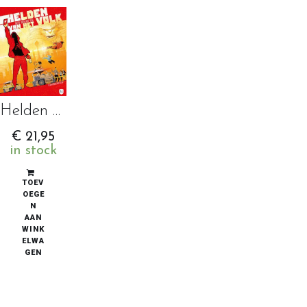
Helden van het Volk 1: De Moordenaar zonder Gezicht
€
21,95
in stock
TOEV
OEGE
N
AAN
WINK
ELWA
GEN