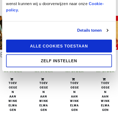
ELWA
ELWA
ELWA
ELWA
wenst kunnen wij u doorverwijzen naar onze
Cookie-
GEN
GEN
GEN
GEN
policy
.
Details tonen
ALLE COOKIES TOESTAAN
Een Vrolijk Man 1: De Monsterlijke Stad 1
Het Weeskind van Perdide 2: Silbad
Het Weeskind van Perdide 1: Claudi
Helden van het Volk 2: Het laatste Experiment
ZELF INSTELLEN
€
21,95
€
21,95
€
21,95
€
21,95
in stock
in stock
in stock
in stock
TOEV
TOEV
TOEV
TOEV
OEGE
OEGE
OEGE
OEGE
N
N
N
N
AAN
AAN
AAN
AAN
WINK
WINK
WINK
WINK
ELWA
ELWA
ELWA
ELWA
GEN
GEN
GEN
GEN