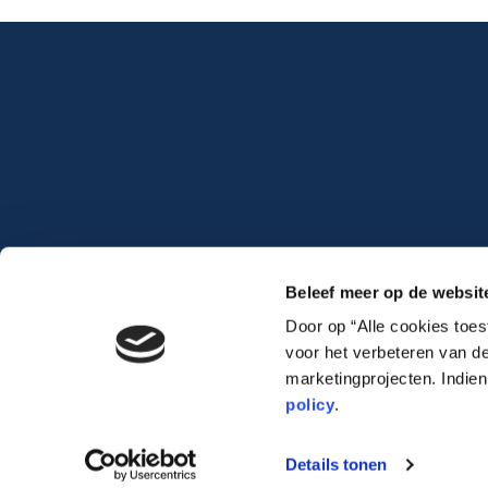
Beleef meer op de websit
Door op “Alle cookies toe
voor het verbeteren van de
marketingprojecten. Indie
policy
.
Lauwert.com
©2026 .
All rights reserved. –
cookiebeleid
–
privacybeleid
Details tonen