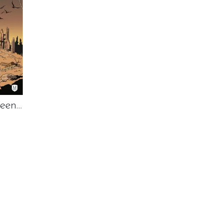
Herr Doktor – Geen weg terug
N