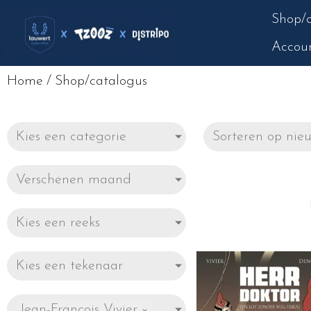
Shop/c
Accou
Home
/
Shop/catalogus
Kies een categorie
Verschenen maand
Kies een reeks
Kies een tekenaar
Jean-François Vivier
×