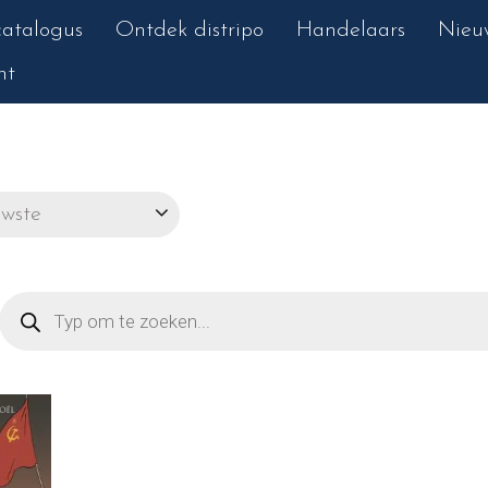
atalogus
Ontdek distripo
Handelaars
Nieu
nt