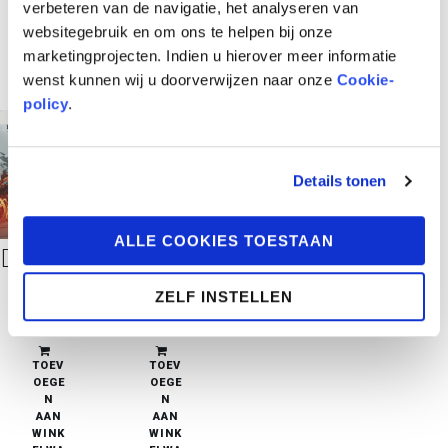
verbeteren van de navigatie, het analyseren van
websitegebruik en om ons te helpen bij onze
marketingprojecten. Indien u hierover meer informatie
wenst kunnen wij u doorverwijzen naar onze
Cookie-
policy
.
Details tonen
ALLE COOKIES TOESTAAN
De Koning der Wilden 1 – Hadarfell Hardcover
De Koning der Wilden 1 – Hadarfell Softcover
ZELF INSTELLEN
€
21,95
€
11,95
in stock
in stock
TOEV
TOEV
OEGE
OEGE
N
N
AAN
AAN
WINK
WINK