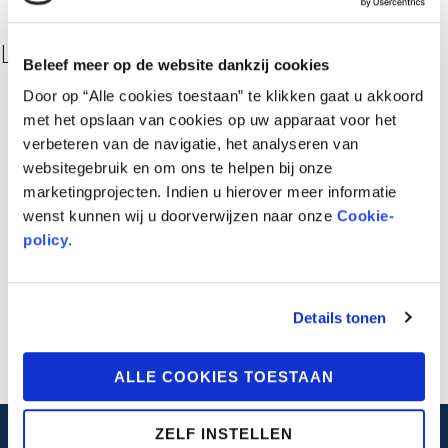
Louca – Integrale Deel 1
Beleef meer op de website dankzij cookies
€
39,95
Door op “Alle cookies toestaan” te klikken gaat u akkoord
in stock
met het opslaan van cookies op uw apparaat voor het
verbeteren van de navigatie, het analyseren van
TOEV
websitegebruik en om ons te helpen bij onze
OEGE
marketingprojecten. Indien u hierover meer informatie
N
AAN
wenst kunnen wij u doorverwijzen naar onze
Cookie-
WINK
policy
.
ELWA
GEN
Details tonen
ALLE COOKIES TOESTAAN
ZELF INSTELLEN