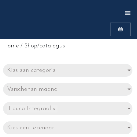
Home
/
Shop/catalogus
Kies een categorie
Verschenen maand
Louca Integraal
×
Kies een tekenaar