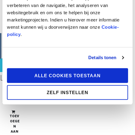
verbeteren van de navigatie, het analyseren van
websitegebruik en om ons te helpen bij onze
marketingprojecten. Indien u hierover meer informatie
wenst kunnen wij u doorverwijzen naar onze
Cookie-
policy
.
Details tonen
LAATSTE EXEMPLAREN
ALLE COOKIES TOESTAAN
Lou Smog integraal 1
€
34,95
ZELF INSTELLEN
beperkte
voorraad
TOEV
OEGE
N
AAN