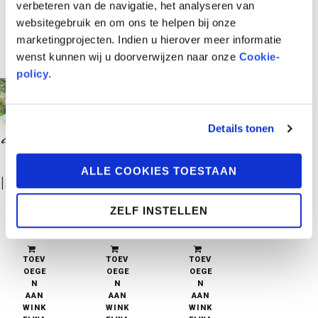
verbeteren van de navigatie, het analyseren van
websitegebruik en om ons te helpen bij onze
marketingprojecten. Indien u hierover meer informatie
wenst kunnen wij u doorverwijzen naar onze
Cookie-
policy
.
Details tonen
ALLE COOKIES TOESTAAN
Ierse Composities 3: Derde Strofe (slot)
Ierse Composities 2: Tweede Strofe
Ierse Composities 1: Eerste Strofe
ZELF INSTELLEN
€
22,95
€
22,95
€
22,95
in stock
in stock
in stock
TOEV
TOEV
TOEV
OEGE
OEGE
OEGE
N
N
N
AAN
AAN
AAN
WINK
WINK
WINK