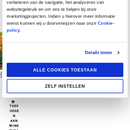
verbeteren van de navigatie, het analyseren van
websitegebruik en om ons te helpen bij onze
marketingprojecten. Indien u hierover meer informatie
wenst kunnen wij u doorverwijzen naar onze
Cookie-
policy
.
Details tonen
ALLE COOKIES TOESTAAN
Een Avontuur van Liloe 1: Folio & Folia
ZELF INSTELLEN
€
10,95
in stock
TOEV
OEGE
N
AAN
WINK