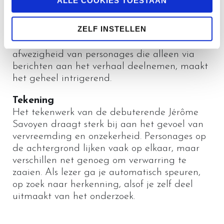
ALLE COOKIES TOESTAAN
Spanningsboog
Het scenario is zorgvuldig opgebouwd en
ZELF INSTELLEN
weet de spanning lange tijd vast te houden,
maar had iets korter gekund. De lange
afwezigheid van personages die alleen via
berichten aan het verhaal deelnemen, maakt
het geheel intrigerend.
Tekening
Het tekenwerk van de debuterende Jérôme
Savoyen draagt sterk bij aan het gevoel van
vervreemding en onzekerheid. Personages op
de achtergrond lijken vaak op elkaar, maar
verschillen net genoeg om verwarring te
zaaien. Als lezer ga je automatisch speuren,
op zoek naar herkenning, alsof je zelf deel
uitmaakt van het onderzoek.