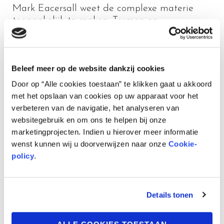
Mark Eacersall weet de complexe materie
toegankelijk te maken. Termen en
mechanismen uit de wereld van
cybercriminaliteit worden helder toegelicht,
zonder dat het verhaal verzandt in technische
details.
Beleef meer op de website dankzij cookies
Door op “Alle cookies toestaan” te klikken gaat u akkoord
Ander werk
met het opslaan van cookies op uw apparaat voor het
De Franse scenarioschrijver debuteert in
verbeteren van de navigatie, het analyseren van
Frankrijk in 2020 met ‘GoSt 111’. Bij ons wordt
websitegebruik en om ons te helpen bij onze
dit album pas in 2023 vertaald en leren we
marketingprojecten. Indien u hierover meer informatie
hem kennen via ‘Antananarivo’. Na dit
wenst kunnen wij u doorverwijzen naar onze
Cookie-
eveneens zeer succesvolle werk weet hij aan
policy
.
de hoge verwachtingen te blijven voldoen
met onder andere de one-shots ‘Kleos’, ‘Calle
Málaga’ en de serie
Pitcairn
.
Details tonen