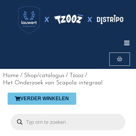
Home
/
Shop/catalogus
/
Tzooz
/
Het Onderzoek van Scapola integraal
VERDER WINKELEN