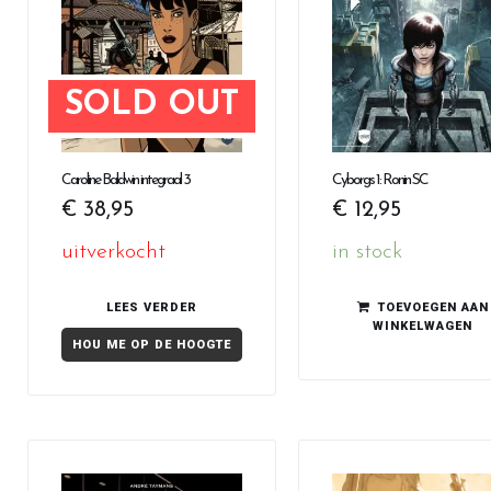
SOLD OUT
Caroline Baldwin integraal 3
Cyborgs 1: Ronin SC
€
38,95
€
12,95
uitverkocht
in stock
LEES VERDER
TOEVOEGEN AAN
WINKELWAGEN
HOU ME OP DE HOOGTE