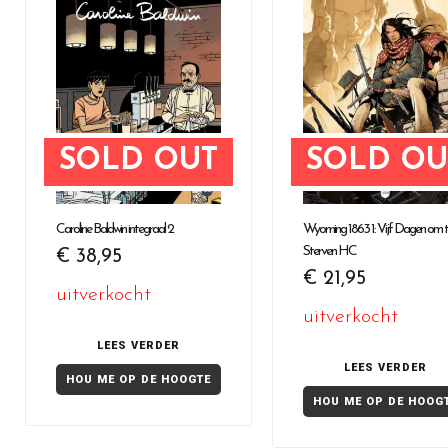
SOLD OUT
SOLD OU
Caroline Baldwin integraal 2
Wyoming 1863 1: Vijf Dagen om 
Sterven HC
€
38,95
€
21,95
uitverkocht
uitverkocht
LEES VERDER
LEES VERDER
HOU ME OP DE HOOGTE
HOU ME OP DE HOOG