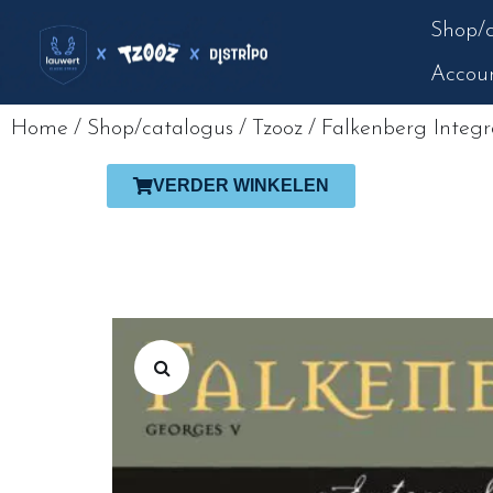
Shop/c
Accou
Home
/
Shop/catalogus
/
Tzooz
/
Falkenberg Integr
VERDER WINKELEN