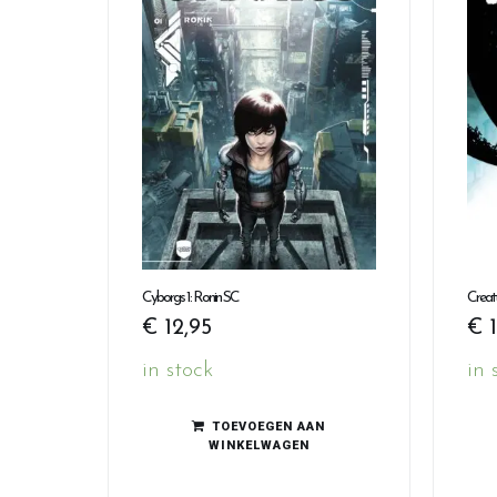
Cyborgs 1: Ronin SC
Creatu
€
12,95
€
1
in stock
in 
TOEVOEGEN AAN
WINKELWAGEN