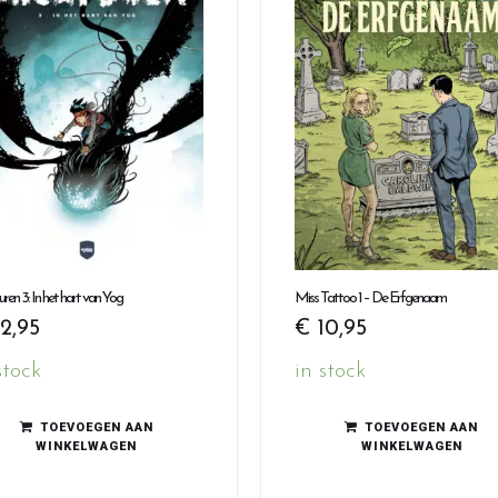
ren 3: In het hart van Yog
Miss Tattoo 1 – De Erfgenaam
2,95
€
10,95
stock
in stock
TOEVOEGEN AAN
TOEVOEGEN AAN
WINKELWAGEN
WINKELWAGEN