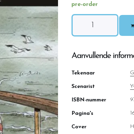
pre-order
Aanvullende inform
G
Tekenaar
Y
Scenarist
9
ISBN-nummer
1
Pagina's
H
Cover