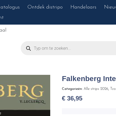
atalogus
Ontdek distripo
Handelaars
Nieu
nt
aal
Falkenberg Inte
Categorieën:
Alle strips 2026
,
Tzo
€
36,95