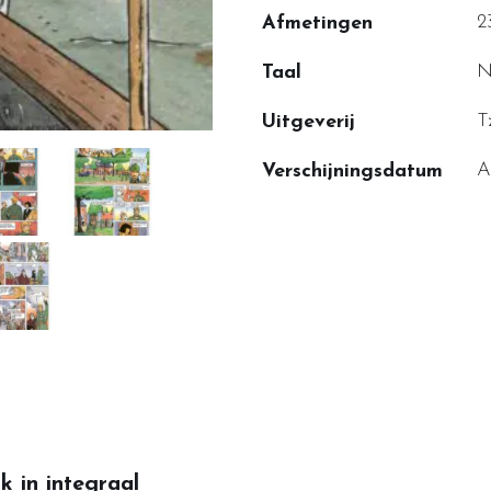
2
Afmetingen
N
Taal
T
Uitgeverij
A
Verschijningsdatum
k in integraal