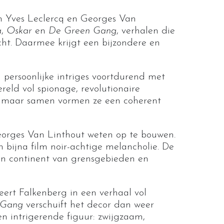
an Yves Leclercq en Georges Van
a
,
Oskar
en
De Green Gang
, verhalen die
cht. Daarmee krijgt een bijzondere en
n persoonlijke intriges voortdurend met
reld vol spionage, revolutionaire
, maar samen vormen ze een coherent
Georges Van Linthout weten op te bouwen.
en bijna film noir-achtige melancholie. De
een continent van grensgebieden en
ert Falkenberg in een verhaal vol
 Gang
verschuift het decor dan weer
en intrigerende figuur: zwijgzaam,