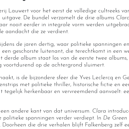
rij Lauwert voor het eerst de volledige cultreeks v
 uitgave. De bundel verzamelt de drie albums
Clar
maar nooit eerder in integrale vorm werden uitgebra
de aandacht die ze verdient.
tijdens de jaren dertig, waar politieke spanningen e
, een geschorste luitenant, die terechtkomt in een we
t derde album staat los van de eerste twee albums
g voortdurend op de achtergrond sluimert.
maakt, is de bijzondere sfeer die Yves Leclercq en 
strips met politieke thriller, historische fictie en e
at tegelijk herkenbaar en vervreemdend aanvoelt: 
 een andere kant van dat universum.
Clara
introduce
 politieke spanningen verder verdiept. In
De Green
 Doorheen die drie verhalen blijft Falkenberg zelf e