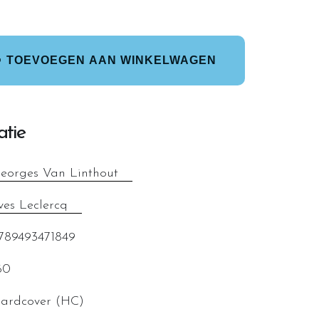
TOEVOEGEN AAN WINKELWAGEN
atie
eorges Van Linthout
ves Leclercq
789493471849
60
ardcover (HC)