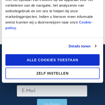
PREVIOUS
verbeteren van de navigatie, het analyseren van
Een strip voor avontuurlijke muziekliefhebbers!
websitegebruik en om ons te helpen bij onze
marketingprojecten. Indien u hierover meer informatie
NEXT
wenst kunnen wij u doorverwijzen naar onze
Cookie-
De Lauwert Gazet 1
policy
.
Details tonen
ALLE COOKIES TOESTAAN
Blijf op de hoogte
ZELF INSTELLEN
Inschrijven