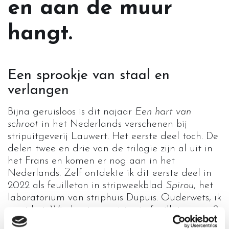
en aan de muur
hangt.
Een sprookje van staal en
verlangen
Bijna geruisloos is dit najaar
Een hart van
schroot
in het Nederlands verschenen bij
stripuitgeverij Lauwert. Het eerste deel toch. De
delen twee en drie van de trilogie zijn al uit in
het Frans en komen er nog aan in het
Nederlands. Zelf ontdekte ik dit eerste deel in
2022 als feuilleton in stripweekblad
Spirou
, het
laboratorium van striphuis Dupuis. Ouderwets, ik
weet het. Wie leest nog strips in feuilletonvorm?
Maar goed, bij mij was het bingo vanaf die