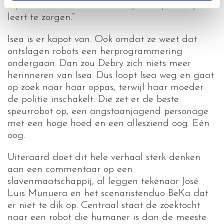
bijna een tiener. Het wordt tijd dat je voor jezelf
leert te zorgen.”
Isea is er kapot van. Ook omdat ze weet dat
ontslagen robots een herprogrammering
ondergaan. Dan zou Debry zich niets meer
herinneren van Isea. Dus loopt Isea weg en gaat
op zoek naar haar oppas, terwijl haar moeder
de politie inschakelt. Die zet er de beste
speurrobot op, een angstaanjagend personage
met een hoge hoed en een allesziend oog. Eén
oog.
Uiteraard doet dit hele verhaal sterk denken
aan een commentaar op een
slavenmaatschappij, al leggen tekenaar José
Luis Munuera en het scenaristenduo BeKa dat
er niet te dik op. Centraal staat de zoektocht
naar een robot die humaner is dan de meeste