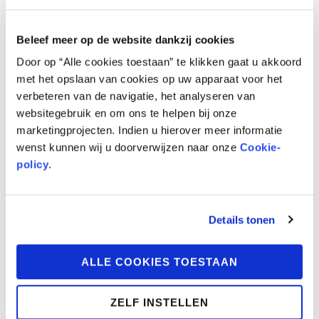
eerste aflevering.
Het meisje Isea groeit op in een stadje in het
Beleef meer op de website dankzij cookies
diepe zuiden van de Verenigde Staten. Alles
Door op “Alle cookies toestaan” te klikken gaat u akkoord
lijkt zich af te spelen aan het eind van de
met het opslaan van cookies op uw apparaat voor het
negentiende, begin twintigste eeuw. Lijkt. Want
verbeteren van de navigatie, het analyseren van
Isea’s belangrijkste speeltje is een draadloos
websitegebruik en om ons te helpen bij onze
toestel met een scherm waardoor ze kan praten
marketingprojecten. Indien u hierover meer informatie
met een imaginaire vriendin.
wenst kunnen wij u doorverwijzen naar onze
Cookie-
policy
.
Helemaal retrofuturistisch wordt het als blijkt
dat alle handenarbeid in Isea’s wereld verricht
wordt door robots: er is tuinman Schoffel en
Details tonen
Isea’s kindermeisje Debry. Tussen het kind en de
zorgende, begripvolle vrouwelijke robot
ontwikkelt zich een oprechte liefde. Te meer
ALLE COOKIES TOESTAAN
omdat de biologische moeder van Isea, een
southern belle, koud is. Zij wil Debry ontslaan.
ZELF INSTELLEN
“Je hebt geen oppasrobot meer nodig. Je bent