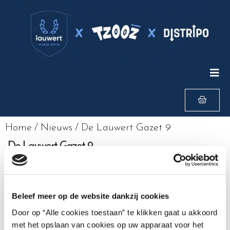
Home
/
Nieuws
/
De Lauwert Gazet 9
De Lauwert Gazet 9
Beleef meer op de website dankzij cookies
Door op “Alle cookies toestaan” te klikken gaat u akkoord
met het opslaan van cookies op uw apparaat voor het
PREVIOUS