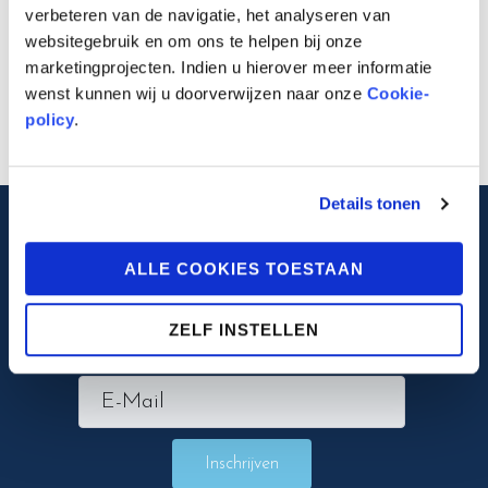
verbeteren van de navigatie, het analyseren van
De Tzooz Tribune 2
websitegebruik en om ons te helpen bij onze
marketingprojecten. Indien u hierover meer informatie
NEXT
De Lauwert Gazet 10
wenst kunnen wij u doorverwijzen naar onze
Cookie-
policy
.
Details tonen
Blijf op de hoogte
ALLE COOKIES TOESTAAN
ZELF INSTELLEN
Inschrijven